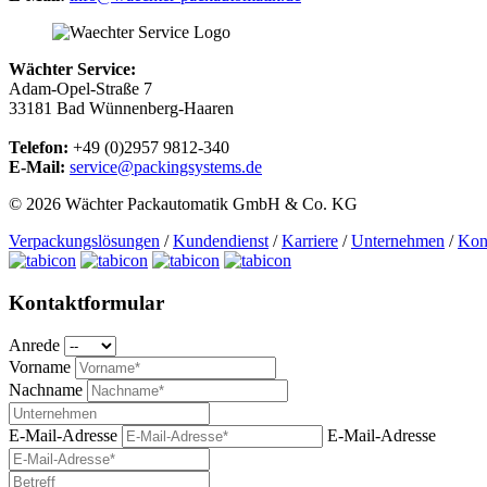
Wächter Service:
Adam-Opel-Straße 7
33181 Bad Wünnenberg-Haaren
Telefon:
+49 (0)2957 9812-340
E-Mail:
service@packingsystems.de
© 2026 Wächter Packautomatik GmbH & Co. KG
Verpackungslösungen
/
Kundendienst
/
Karriere
/
Unternehmen
/
Kon
Kontaktformular
Anrede
Vorname
Nachname
E-Mail-Adresse
E-Mail-Adresse