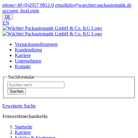
phone
+49 (0)2957 9812-0
email
info@waechter-packautomatik.de
account_box
Login
DE
EN
Verpackungslösungen
Kundendienst
Karriere
Unternehmen
Kontakt
Suchformular
Erweiterte Suche
FeinwerkmechanikerIn
Startseite
Karriere
Schüler & Studenten