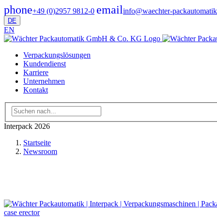
phone
email
+49 (0)2957 9812-0
info@waechter-packautomatik
DE
EN
Verpackungslösungen
Kundendienst
Karriere
Unternehmen
Kontakt
Interpack 2026
Startseite
Newsroom