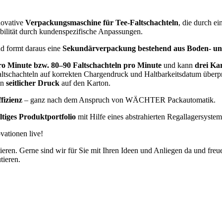
novative
Verpackungsmaschine für Tee-Faltschachteln
, die durch e
ilität durch kundenspezifische Anpassungen.
nd formt daraus eine
Sekundärverpackung bestehend aus Boden- un
ro Minute bzw. 80–90 Faltschachteln pro Minute
und kann
drei Ka
ltschachteln auf korrekten Chargendruck und Haltbarkeitsdatum über
in
seitlicher Druck
auf den Karton.
fizienz
– ganz nach dem Anspruch von WÄCHTER Packautomatik.
ältiges Produktportfolio
mit Hilfe eines abstrahierten Regallagersystem
vationen live!
ntieren. Gerne sind wir für Sie mit Ihren Ideen und Anliegen da und fr
tieren.