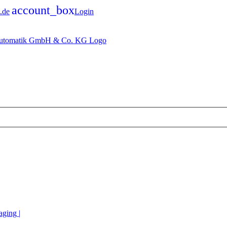
account_box
.de
Login